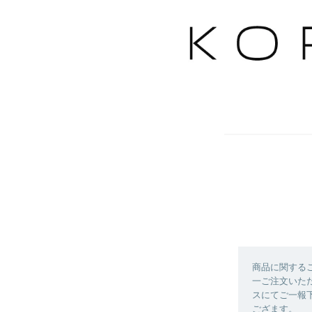
商品に関する
一ご注文いた
スにてご一報
ござます。